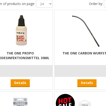
 of products on page:
Order by:
THE ONE PROPO
THE ONE CARBON WURFS
DESINFEKTIONSMITTEL 30ML
Details
Details