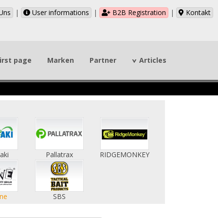
Uns
|
User informations
|
B2B Registration
|
Kontakt
irst page
Marken
Partner
Articles
aki
Pallatrax
RIDGEMONKEY
ne
SBS