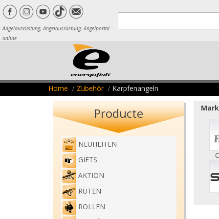
Angelausrüstung, Angelausrüstung, Angelportal
online
Home
Zubehör
Karpfenangeln
Marke
Producte
NEUHEITEN
C
GIFTS
AKTION
RUTEN
ROLLEN