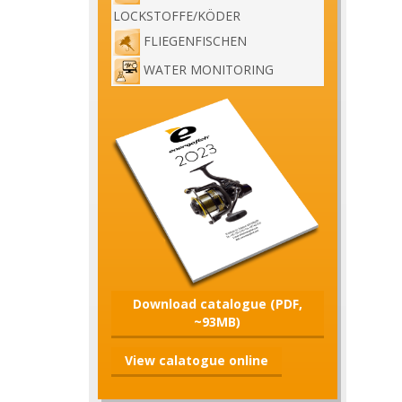
LOCKSTOFFE/KÖDER
FLIEGENFISCHEN
WATER MONITORING
Download catalogue (PDF,
~93MB)
View calatogue online