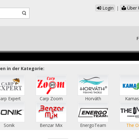
Login
|
Über 
F
n in der Kategorie:
arp Expert
Carp Zoom
Horváth
Kamas
Sonik
Benzar Mix
EnergoTeam
The O