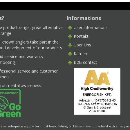
s?
Informations
e product range, great alternative
User informations
 range
Kontakt
l known anglers take part in the
Über Uns
 and development of our products
Karriere
id service and warranty
shooting
B2B contact
fessional service and customer
ment
ironmental awareness
de an adequate supply for most basic fishing tackle, and we consider it extremely im