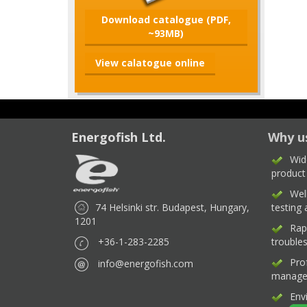
Download catalogue (PDF,
~93MB)
View calatogue online
Energofish Ltd.
Why u
Wid
product
Wel
74 Helsinki str. Budapest, Hungary,
testing
1201
Rap
+36-1-283-2285
trouble
Pro
info@energofish.com
manage
Env