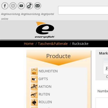
Angelausrüstung, Angelausrüstung, Angelportal
online
Home
Taschen&Futterale
Rucksäcke
Marke
Producte
NEUHEITEN
C
GIFTS
AKTION
Number
RUTEN
ROLLEN