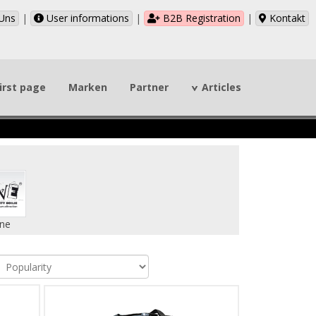
Uns
|
User informations
|
B2B Registration
|
Kontakt
irst page
Marken
Partner
Articles
ne