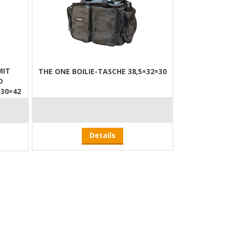
MIT
THE ONE BOILIE-TASCHE 38,5×32×30
D
30×42
Details