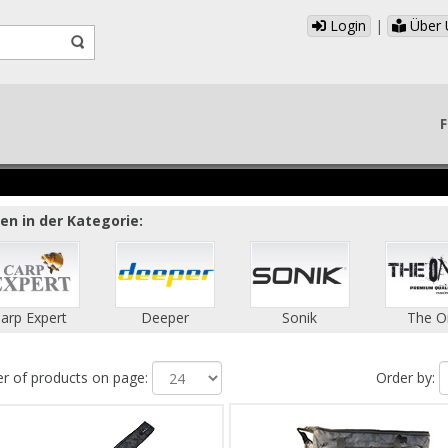
Login
|
Über 
F
n in der Kategorie:
arp Expert
Deeper
Sonik
The O
 of products on page:
Order by: