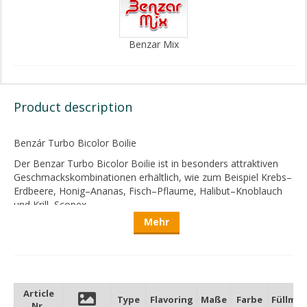
Benzar Mix
Product description
Benzár Turbo Bicolor Boilie
Der Benzar Turbo Bicolor Boilie ist in besonders attraktiven
Geschmackskombinationen erhältlich, wie zum Beispiel Krebs–
Erdbeere, Honig–Ananas, Fisch–Pflaume, Halibut–Knoblauch
und Krill–Scopex.
Mehr
Diese Aromen sind für sich genommen schon sehr fängig,
kombiniert entfalten sie ihre Wirkung jedoch noch stärker!
Bei großen, bereits mehrfach gefangenen Karpfen ist es
schwierig, etwas Neues zu bieten, denn sie haben oft schon
mehr als zehnmal den Haken und die angebotenen Köder
Article
Type
Flavoring
Maße
Farbe
Füllme
gesehen.
Nr.