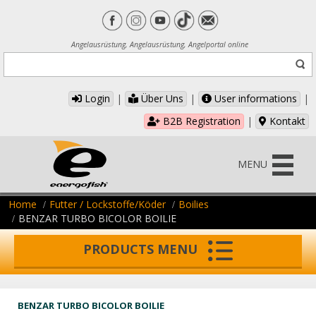
Angelausrüstung, Angelausrüstung, Angelportal online
Login
|
Über Uns
|
User informations
|
B2B Registration
|
Kontakt
MENU
Home
Futter / Lockstoffe/Köder
Boilies
BENZAR TURBO BICOLOR BOILIE
PRODUCTS MENU
BENZAR TURBO BICOLOR BOILIE