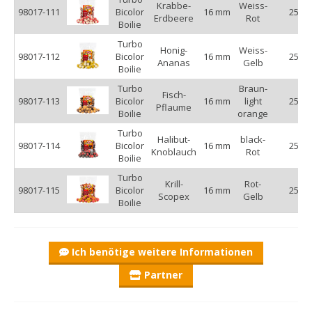
Krabbe-
Weiss-
98017-111
Bicolor
16 mm
250 g
Erdbeere
Rot
Boilie
Turbo
Honig-
Weiss-
98017-112
Bicolor
16 mm
250 g
Ananas
Gelb
Boilie
Turbo
Braun-
Fisch-
98017-113
Bicolor
16 mm
light
250 g
Pflaume
Boilie
orange
Turbo
Halibut-
black-
98017-114
Bicolor
16 mm
250 g
Knoblauch
Rot
Boilie
Turbo
Krill-
Rot-
98017-115
Bicolor
16 mm
250 g
Scopex
Gelb
Boilie
Ich benötige weitere Informationen
Partner