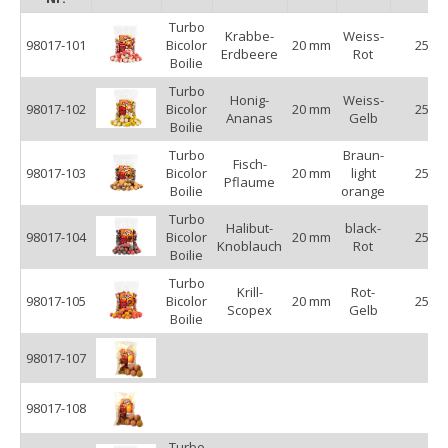
Die Turbo Bicolor Boilies wirken jedoch garantiert wie ein
Turbo
Krabbe-
Weiss-
Neuentdeckungseffekt, denn genau diese Kombination haben
98017-101
Bicolor
20 mm
250 g
Erdbeere
Rot
die Fische höchstwahrscheinlich noch nicht erlebt!
Boilie
Wenn sie zur richtigen Zeit am richtigen Ort auf einer
Turbo
Honig-
Weiss-
98017-102
Bicolor
20 mm
250 g
passenden Montage angeboten werden, bleibt der Biss fast
Ananas
Gelb
Boilie
sicher nicht aus!
Turbo
Braun-
Fisch-
98017-103
Bicolor
20 mm
light
250 g
Pflaume
Boilie
orange
Turbo
Halibut-
black-
98017-104
Bicolor
20 mm
250 g
Knoblauch
Rot
Boilie
Turbo
Krill-
Rot-
98017-105
Bicolor
20 mm
250 g
Scopex
Gelb
Boilie
98017-107
98017-108
Turbo