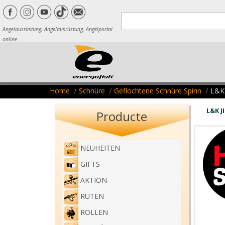
Angelausrüstung, Angelausrüstung, Angelportal
online
Home
Schnüre
Geflochtene Schnüre Spinn
L&K
L&K J
Producte
NEUHEITEN
GIFTS
AKTION
RUTEN
ROLLEN