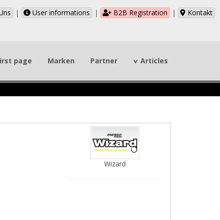
Uns
|
User informations
|
B2B Registration
|
Kontakt
irst page
Marken
Partner
Articles
Wizard