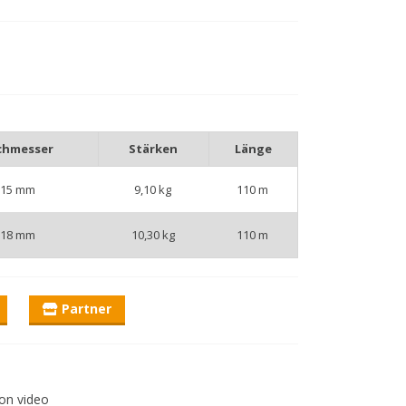
chmesser
Stärken
Länge
,15 mm
9,10 kg
110 m
,18 mm
10,30 kg
110 m
Partner
on video