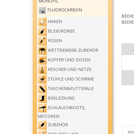
MONOFIL
FLUOROCARBON
BEDIE
HAKEN
BEDIE
BLEIE/KÖRBE
POSEN
WETTBEWERB ZUBEHÖR
KOFFER UND DOSEN
KESCHER UND NETZE
STÜHLE UND SCHIRME
TASCHEN&FUTTERALE
BEKLEIDUNG
SCHLAUCHBOOTE,
MOTOREN
ZUBEHÖR
And