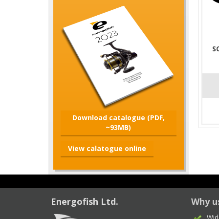
S
Download catalogue (PDF,
~93MB)
View calatogue online
Energofish Ltd.
Why u
Wid