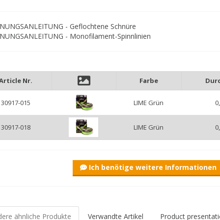
NUNGSANLEITUNG - Geflochtene Schnüre
NUNGSANLEITUNG - Monofilament-Spinnlinien
Article Nr.
Farbe
Dur
30917-015
LIME Grün
0
30917-018
LIME Grün
0
Ich benötige weitere Informationen
ere ähnliche Produkte
Verwandte Artikel
Product presentati