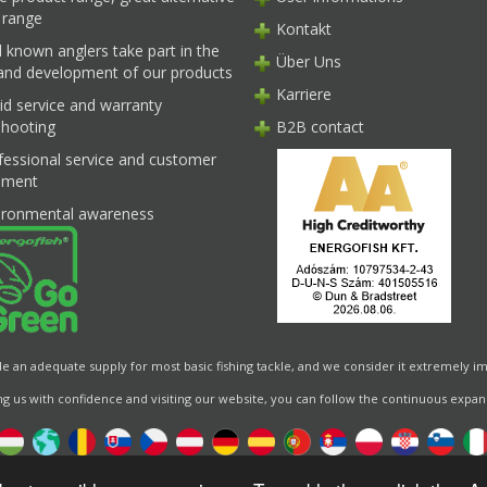
 range
Kontakt
l known anglers take part in the
Über Uns
 and development of our products
Karriere
id service and warranty
shooting
B2B contact
fessional service and customer
ment
ironmental awareness
de an adequate supply for most basic fishing tackle, and we consider it extremely im
g us with confidence and visiting our website, you can follow the continuous expans
Designed by
Energofish Kft