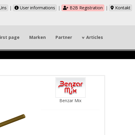
Uns
|
User informations
|
B2B Registration
|
Kontakt
irst page
Marken
Partner
Articles
Benzar Mix