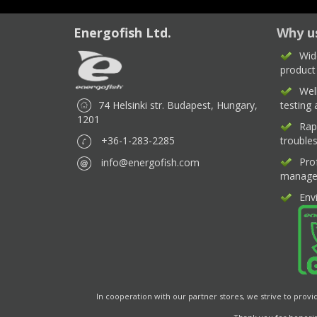
Energofish Ltd.
Why u
Wid
product
Wel
74 Helsinki str. Budapest, Hungary,
testing
1201
Rap
+36-1-283-2285
trouble
Pro
info@energofish.com
manage
Env
In cooperation with our partner stores, we strive to provi