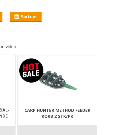
nd eignet sich ideal für Feederruten mit 120, 150
Partner
 Method – die Grenze ist der Sternenhimmel!
on video
IAL-
CARP HUNTER METHOD FEEDER
NDE
KORB 2 STK/PK