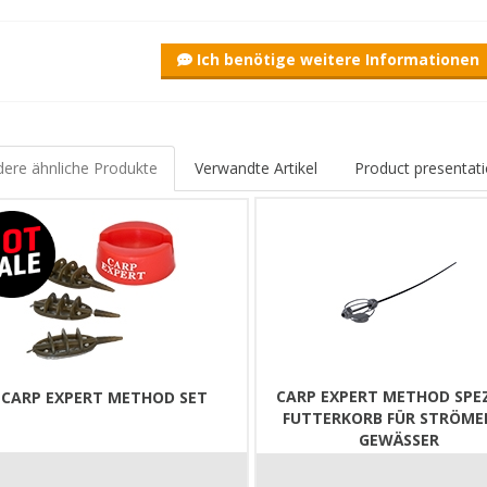
ace Method Korb ist in den Größen 60, 80 und 100 Gramm erhältlich u
0 Gramm sowie natürlich auch hervorragend für Karpfenangler!
Ich benötige weitere Informationen
eder Meter zählt, ist dieser Korb unverzichtbar – keine Frage! Space
ere ähnliche Produkte
Verwandte Artikel
Product presentati
CARP EXPERT METHOD SPEZ
CARP EXPERT METHOD SET
FUTTERKORB FÜR STRÖME
GEWÄSSER