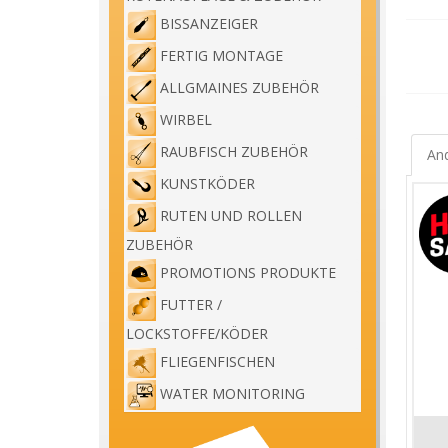
Der Sp
BISSANZEIGER
und 18
FERTIG MONTAGE
ALLGMAINES ZUBEHÖR
Wenn j
WIRBEL
RAUBFISCH ZUBEHÖR
And
KUNSTKÖDER
RUTEN UND ROLLEN
ZUBEHÖR
PROMOTIONS PRODUKTE
FUTTER /
LOCKSTOFFE/KÖDER
FLIEGENFISCHEN
WATER MONITORING