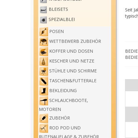
BLEISETS
Seit J
typisc
SPEZIALBLEI
Stopfk
erreic
POSEN
WETTBEWERB ZUBEHÖR
Natürl
BEDIE
KOFFER UND DOSEN
Distan
BEDIE
gebore
KESCHER UND NETZE
STÜHLE UND SCHIRME
Diese 
TASCHEN&FUTTERALE
langge
enthäl
BEKLEIDUNG
hervor
SCHLAUCHBOOTE,
MOTOREN
Der Ko
ZUBEHÖR
Rippen
kann a
ROD POD UND
RUTENAUFLAGE & ZUBEHÖR