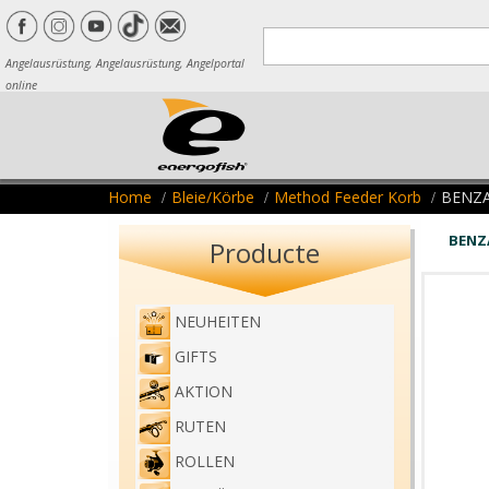
Angelausrüstung, Angelausrüstung, Angelportal
online
Home
Bleie/Körbe
Method Feeder Korb
BENZA
BENZ
Producte
NEUHEITEN
GIFTS
AKTION
RUTEN
ROLLEN