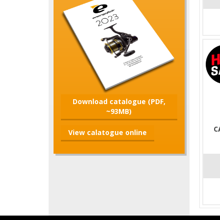
Download catalogue (PDF,
~93MB)
C
View calatogue online