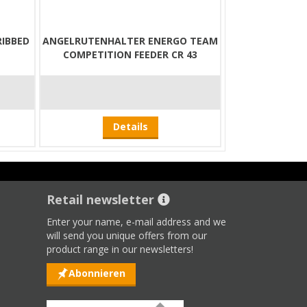
RIBBED
ANGELRUTENHALTER ENERGO TEAM
COMPETITION FEEDER CR 43
Details
Retail newsletter
Enter your name, e-mail address and we
will send you unique offers from our
product range in our newsletters!
Abonnieren