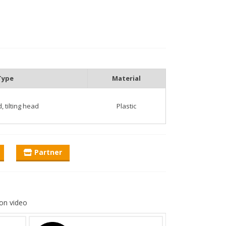
Type
Material
 tilting head
Plastic
Partner
on video