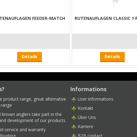
TENAUFLAGEN FEEDER-MATCH
RUTENAUFLAGEN CLASSIC 1 
Details
Details
s?
Informations
e product range, great alternative
User informations
 range
Kontakt
l known anglers take part in the
Über Uns
 and development of our products
Karriere
id service and warranty
shooting
B2B contact