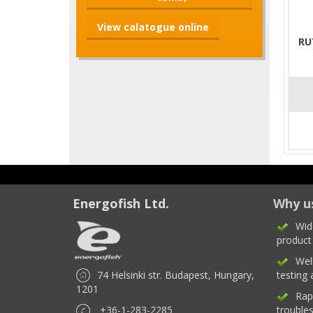
View calatogue online
RU
Energofish Ltd.
Why u
Wid
product
Wel
74 Helsinki str. Budapest, Hungary,
testing
1201
Rap
+36-1-283-2285
trouble