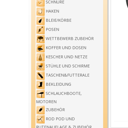
SCHNÜRE
HAKEN
BLEIE/KÖRBE
POSEN
WETTBEWERB ZUBEHÖR
KOFFER UND DOSEN
KESCHER UND NETZE
STÜHLE UND SCHIRME
TASCHEN&FUTTERALE
BEKLEIDUNG
SCHLAUCHBOOTE,
MOTOREN
ZUBEHÖR
ROD POD UND
RUTENAUFLAGE & ZUBEHÖR