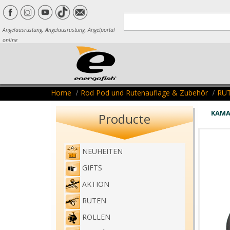
Angelausrüstung, Angelausrüstung, Angelportal
online
Home
Rod Pod und Rutenauflage & Zubehör
RU
KAMA
Producte
NEUHEITEN
GIFTS
AKTION
RUTEN
ROLLEN