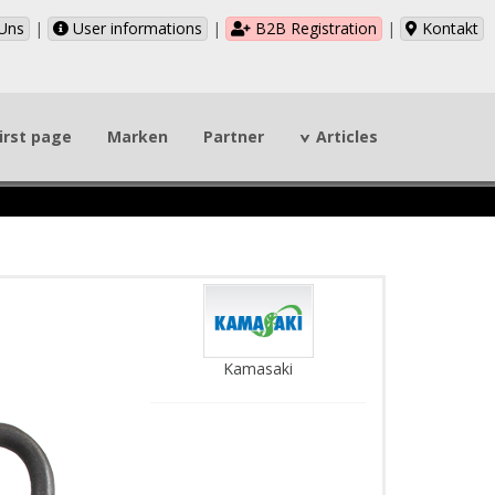
Uns
|
User informations
|
B2B Registration
|
Kontakt
irst page
Marken
Partner
Articles
Kamasaki