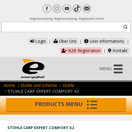
Angelausrüstung, Angelausrüstung, Angelportal online
Login
|
Über Uns
|
User informations
|
B2B Registration
|
Kontakt
MENU
Home
Stühle und Schirme
Stühle
STÜHLE CARP EXPERT COMFORT X2
PRODUCTS MENU
STÜHLE CARP EXPERT COMFORT X2