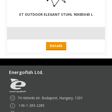
ET OUTDOOR ELEGANT STUHL 90X85X45 L
Details
Energofish Ltd.
74 Helsinki str. Budapest, Hungary, 1201
+36-1-283-2285