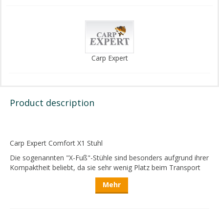
Carp Expert
Product description
Carp Expert Comfort X1 Stuhl
Die sogenannten "X-Fuß"-Stühle sind besonders aufgrund ihrer
Kompaktheit beliebt, da sie sehr wenig Platz beim Transport
einnehmen, leicht sind und selbst bei nur wenigen Stunden
Mehr
Angeln eine sehr praktische Sitzgelegenheit bieten.
Der Carp Expert Comfort X1 ist ein kompakter und ultraleichter
Stuhl mit Rückenlehne, der sich wirklich auf sehr kleinem Raum