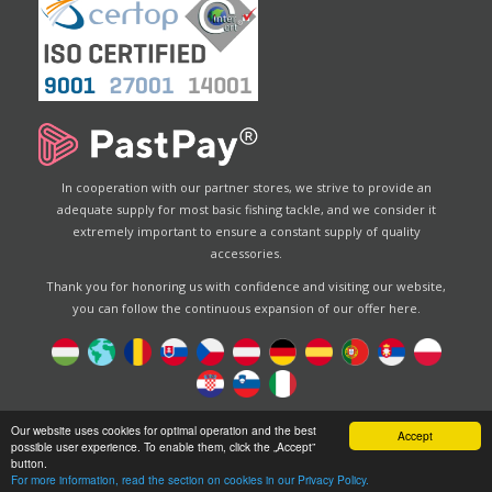
In cooperation with our partner stores, we strive to provide an
adequate supply for most basic fishing tackle, and we consider it
extremely important to ensure a constant supply of quality
accessories.
Thank you for honoring us with confidence and visiting our website,
you can follow the continuous expansion of our offer here.
Designed by
Energofish Kft
Our website uses cookies for optimal operation and the best
Accept
possible user experience. To enable them, click the „Accept”
Website engine:
CWB
by
Gloobus Software Developement
button.
|
Tehnical help
|
Design
For more information, read the section on cookies in our Privacy Policy.