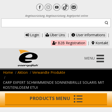
Angelausrüstung, Angelausrüstung, Angelportal online
Login
|
Über Uns
|
User informations
|
B2B Registration
|
Kontakt
MENU
Home
Aktion
Verwandte Produkte
CARP EXPERT SCHWIMMENDE SONNENBRILLE SOLARIS MIT
KOSTENLOSEM ETUI
PRODUCTS MENU