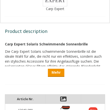
Carp Expert
Product description
Carp Expert Solaris Schwimmende Sonnenbrille
Die Carp Expert Solaris schwimmende Sonnenbrille ist die
ideale Wahl für alle, die nicht nur ein effektives, sondern auch
ein stylisches Accessoire für ihre Angelausflüge suchen. Die
polarisierten Gläser filtern effektiv das störende Blendenlicht,
das von der Wasseroberfläche reflektiert wird, und verbessern
Mehr
somit die Sichtverhältnisse unter Wasser erheblich. Dadurch
können Fischbewegungen und Details des Grundes leichter
erkannt werden, was direkt zu einem erfolgreicheren
Angelerlebnis beiträgt.
Ein wesentlicher Vorteil dieses Modells ist das schwimmende
Article Nr.
Design, das sicherstellt, dass die Sonnenbrille nicht sinkt, wenn
sie ins Wasser fällt. Dies ist besonders nützlich beim
12049-080
Neu