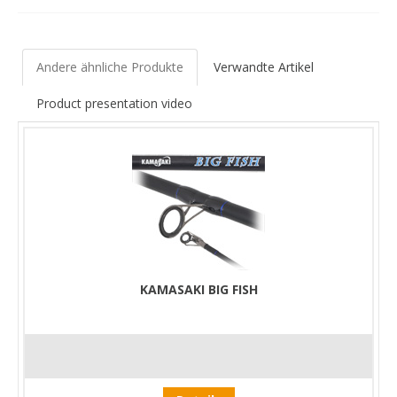
Der Griff hat ein geteiltes Korkdesign, mit einem zusätzlichen
Griffabschnitt oberhalb des Rollenhalters, der einen festen Halt
in jeder Phase des Drills gewährleistet. Die Rute und der Blank
sind in einem sauberen blauen Farbverlauf gehalten, passend
Andere ähnliche Produkte
Verwandte Artikel
zur Marke, ergänzt durch gut sichtbare gelbe Wicklungen an
den verstärkten Dreisteg-Ringen.
Product presentation video
Diese Rute empfehlen wir sowohl für Anfänger als auch für
professionelle Welsangler.
KAMASAKI BIG FISH