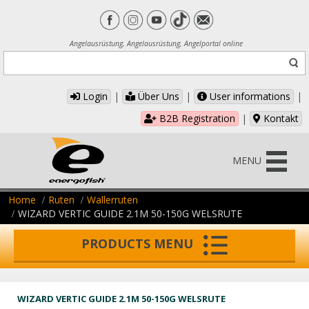
Angelausrüstung, Angelausrüstung, Angelportal online
Login
|
Über Uns
|
User informations
|
B2B Registration
|
Kontakt
MENU
Home
Ruten
Wallerruten
WIZARD VERTIC GUIDE 2.1M 50-150G WELSRUTE
PRODUCTS MENU
WIZARD VERTIC GUIDE 2.1M 50-150G WELSRUTE